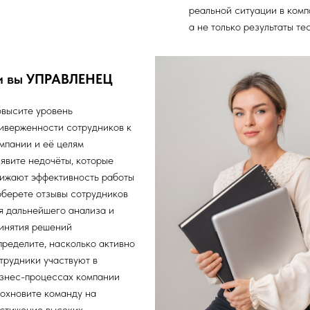
реальной ситуации в комп
а не только результаты те
и вы
УПРАВЛЕНЕЦ
высите уровень
иверженности сотрудников к
мпании и её целям
явите недочёты, которые
ижают эффективность работы
берете отзывы сотрудников
я дальнейшего анализа и
инятия решений
ределите, насколько активно
трудники участвуют в
знес-процессах компании
охновите команду на
стижение высоких