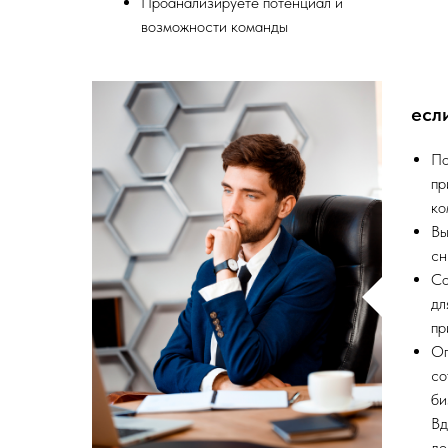
Проанализируете потенциал и
возможности команды
есл
По
пр
ко
Вы
сн
Со
дл
пр
Оп
со
би
Вд
до