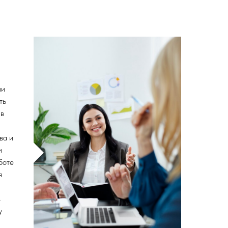
ии
ть
 в
ва и
и
боте
я
и
в
у